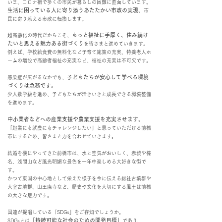
いま、コロナ禍で多くの市民が暮らしの困難に直面しています。
生活に困っている人に寄り添うあたたかい市政の実現、
市
民に寄り添える市政に転換します。
もっと福祉に手厚く、
住み続け
超高齢化の時代だからこそ、
たいと思える魅力ある街づくり
を皆さまと進めていきます。
例えば、学校給食費の無料化など子育て施策の充実、特養老人ホ
ームの増設で高齢者福祉の充実など、福祉の充実は不可欠です。
子どもたちが安心して学べる環境
感染症が広がるなかでも、
づくりは急務です。
少人数学級を進め、子どもたちが活きいきと成長できる環境整備
を進めます。
中小業者などへの産業支援や農業支援を充実させます。
「
起業にも就農にもチャレンジしたい」
と思っていただける前橋
市にするため、皆さまと力を合わせていきます。
結婚を機にやってきた前橋市は、水と空気がおいしく、赤城や榛
名、浅間山など風光明媚な景色を一年中楽しめる大好きな街で
す。
かつて東国の中心地として栄えた様子を今に伝える総社古墳群や
大室古墳群、山王廃寺など、歴史や文化を大切にする風土は前橋
の大きな魅力です。
国連が提唱している「SDGs」をご存知でしょうか。
「持続可能な社会のための開発目標」
SDGsとは
であり、