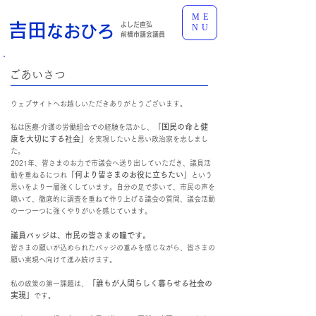
ME
吉田
よしだ直弘
なおひろ
NU
前橋市議会議員
​ごあいさつ
ウェブサイトへお越しいただきありがとうございます。
「国民の命と健
私は医療·介護の労働組合での経験を活かし、
康を大切にする社会」
を実現したいと思い政治家を志しまし
た。
2021年、皆さまのお力で市議会へ送り出していただき、議員活
「何より皆さまのお役に立ちたい」
動を重ねるにつれ
という
思いをより一層強くしています。
自分の足で歩いて、市民の声を
聴いて、徹底的に調査を重ねて作り上げる議会の質問、議会活動
の一つ一つに強くやりがいを感じています。
議員バッジは、市民の皆さまの瞳です。
皆さまの願いが込められたバッジの重みを感じながら、皆さまの
願い実現へ向けて進み続けます。
「誰もが人間らしく暮らせる社会の
私の政策の第一課題は、
実現」
です。