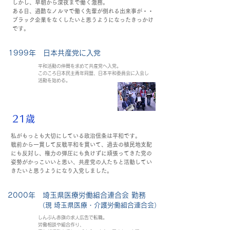
しかし、早朝から深夜まで働く激務。
ある日、過酷なノルマで働く先輩が倒れる出来事が・・
ブラック企業をなくしたいと思うようになったきっかけ
です。
1999年 日本共産党に入党
平和活動の仲間を求めて共産党へ入党。
このころ日本民主青年同盟、日本平和委員会に入会し
活動を始める。
21歳
私がもっとも大切にしている政治信条は平和です。
戦前から一貫して反戦平和を貫いて、過去の植民地支配
にも反対し、権力の弾圧にも負けずに頑張ってきた党の
姿勢がかっこいいと思い、共産党の人たちと活動してい
きたいと思うようになり入党しました。
2000年 埼玉県医療労働組合連合会 勤務
（現 埼玉県医療・介護労働組合連合会）
しんぶん赤旗の求人広告で転職。
労働相談や組合作り、