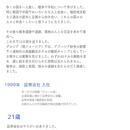
多くの国を一人旅し、戦争や平和について学びました。
特に韓国や中国ではいろいろな人と出会い、植民地支配
など過去の歴史に正面から向き合い、これらの国々の
人々と仲良くしたいと思うようになりました。
その後も戦争遺跡や遺跡、現地の人との交流を求めて海
外へ。
これまで13カ国を巡りました。
グルジア（現ジョージア）では、アブハジア紛争の影響
でソ連時代の高級観光ホテルが難民キャンプと化してい
る様子には衝撃を受けました。わずか20ドルの賄賂を求
め、顔に銃を突き付けられた恐怖は忘れられません。
戦争は、腐敗と貧困、恨みの連鎖を生むものだと痛感し
ました。
1999年 証券会社 入社
きっかけは映画「ウォール街」、
主演俳優に憧れて証券会社に就職。
証券外務員1種資格を取得。
お客さんとの市況解説や株式談義が好きでした。
21歳
証券会社はやりがいはありました。