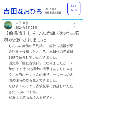
ME
吉田
よしだ直弘
なおひろ
NU
前橋市議会議員
吉田 直弘
2024年3月21日
【前橋市】しんぶん赤旗で総社古墳
群が紹介されました
しんぶん赤旗の日刊紙に、総社古墳群が紹
介記事を投稿したところ、本日付の赤旗日
刊紙で紹介していただきました。
国史跡「総社古墳群」になりましたが、７
年かけて行った調査の成果はあまりに大き
く、本当にたくさんの発見、一つ一つの古
墳の往時の姿も見えてきました。
ぜひ多くの方々に古墳見学にお越しいただ
きたいものですね。
写真は宝塔山古墳の石室です。