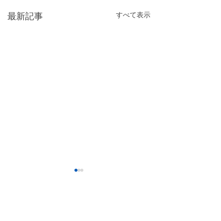
すべて表示
最新記事
【前橋市】粗大ご
戸別収集がオンラ
で予約可能になり
事前予約が必要な、
コメント
た。
ゴミの戸別収集の予