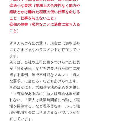
⑤過小な要求（業務上の合理性なく能力や
経験とかけ離れた程度の低い仕事を命じる
こと・仕事を与えないこと）
⑥個の侵害（私的なことに過度に立ち入る
こと）
皆さんもご存知の通り、現実には類型以外
にもさまざまなハラスメントが存在してい
ます。
例えば、会社や上司に目をつけられた社員
が「特別研修」などを強要された挙句に左
遷する事例。達成不可能なノルマ（「過大
な要求」に当たる）などもあげられます。
そのほかにも、労働基準法の定めを無視し
「（有給があるのに）新人は有給休暇が取
れない」「新人は就業時間前に出勤して職
場を掃除する」など理不尽なルールって職
場や地域社会にはさまざまなパワハラが存
在しています。