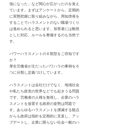
強になった」など関心が広がったのを覚え
ています。まずはアンケートから。定期的
に実態把握に取り組みながら、周知啓発を
することでハラスメントのない職場づくり
は進められると思います。加害者には毅然
とした対応、ルールを整備するのも当然で
す。
パワーハラスメントの６類型をご存知です
か？
厚生労働省が主だったパワハラの事例を６
つに分類し定義づけしています。
ハラスメントは会社だけでなく、地域社会
や私たち政党の世界などでも起きうる問題
です。労働者の人権を無視し、企業のハラ
スメントを放置する政府の姿勢は問題で
す。あらゆるハラスメントを撲滅する観点
からも政府は指針を定期的に見直し、アッ
プデートし、企業に限らない社会一般のハ