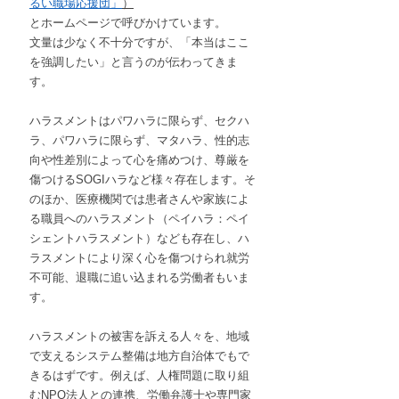
るい職場応援団」
）
とホームページで呼びかけています。
文量は少なく不十分ですが、「本当はここ
を強調したい」と言うのが伝わってきま
す。
ハラスメントはパワハラに限らず、セクハ
ラ、パワハラに限らず、マタハラ、性的志
向や性差別によって心を痛めつけ、尊厳を
傷つけるSOGIハラなど様々存在します。そ
のほか、医療機関では患者さんや家族によ
る職員へのハラスメント（ペイハラ：ペイ
シェントハラスメント）なども存在し、ハ
ラスメントにより深く心を傷つけられ就労
不可能、退職に追い込まれる労働者もいま
す。
ハラスメントの被害を訴える人々を、地域
で支えるシステム整備は地方自治体でもで
きるはずです。例えば、人権問題に取り組
むNPO法人との連携、労働弁護士や専門家