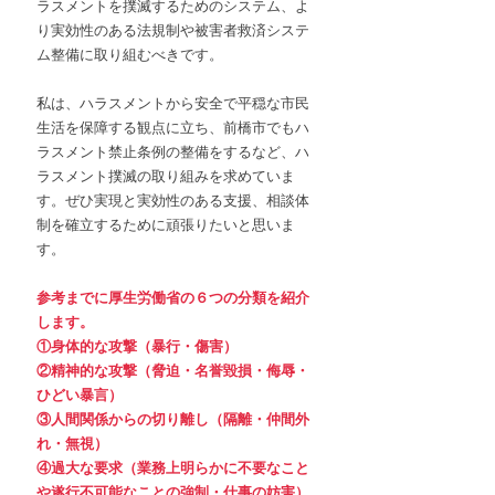
ラスメントを撲滅するためのシステム、よ
り実効性のある法規制や被害者救済システ
ム整備に取り組むべきです。
私は、ハラスメントから安全で平穏な市民
生活を保障する観点に立ち、前橋市でもハ
ラスメント禁止条例の整備をするなど、ハ
ラスメント撲滅の取り組みを求めていま
す。ぜひ実現と実効性のある支援、相談体
制を確立するために頑張りたいと思いま
す。
参考までに厚生労働省の６つの分類を紹介
します。
①身体的な攻撃（暴行・傷害）
②精神的な攻撃（脅迫・名誉毀損・侮辱・
ひどい暴言）
③人間関係からの切り離し（隔離・仲間外
れ・無視）　
④過大な要求（業務上明らかに不要なこと
や遂行不可能なことの強制・仕事の妨害）