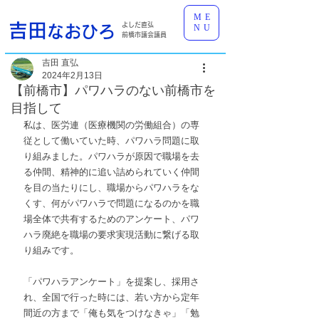
ME
吉田
よしだ直弘
なおひろ
NU
前橋市議会議員
吉田 直弘
2024年2月13日
【前橋市】パワハラのない前橋市を
目指して
私は、医労連（医療機関の労働組合）の専
従として働いていた時、パワハラ問題に取
り組みました。パワハラが原因で職場を去
る仲間、精神的に追い詰められていく仲間
を目の当たりにし、職場からパワハラをな
くす、何がパワハラで問題になるのかを職
場全体で共有するためのアンケート、パワ
ハラ廃絶を職場の要求実現活動に繋げる取
り組みです。
「パワハラアンケート」を提案し、採用さ
れ、全国で行った時には、若い方から定年
間近の方まで「俺も気をつけなきゃ」「勉