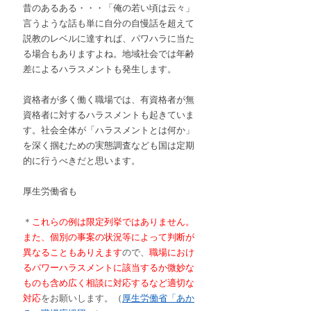
昔のあるある・・・「俺の若い頃は云々」
言うような話も単に自分の自慢話を超えて
説教のレベルに達すれば、パワハラに当た
る場合もありますよね。地域社会では年齢
差によるハラスメントも発生します。
資格者が多く働く職場では、有資格者が無
資格者に対するハラスメントも起きていま
す。社会全体が「ハラスメントとは何か」
を深く掴むための実態調査なども国は定期
的に行うべきだと思います。
厚生労働省も
＊
これらの例は限定列挙ではありません。
また、個別の事案の状況等によって判断が
異なることもありえます
ので、
職場におけ
るパワーハラスメントに該当するか微妙な
ものも含め広く相談に対応するなど適切な
対応
をお願いします。
（
厚生労働省「あか