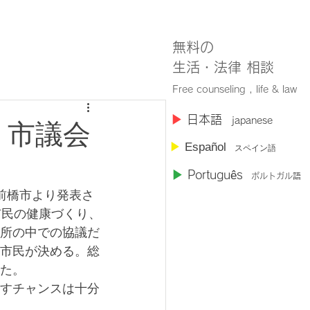
無料の
​生活・法律 相談
Free counseling , life & law
​▶︎
日本語
japanese
！市議会
▶︎
Español
スペイン語
▶︎
Portugu
ê
s
ポルトガル語
前橋市より発表さ
市民の健康づくり、
所の中での協議だ
市民が決める。総
た。
すチャンスは十分