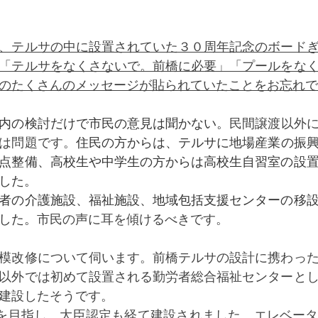
、テルサの中に設置されていた３０周年記念のボード
「テルサをなくさないで。前橋に必要」「プールをな
のたくさんのメッセージが貼られていたことをお忘れで
内の検討だけで市民の意見は聞かない。
民間譲渡以外
は問題です。
住民の方からは、テルサに地場産業の振
点整備、高校生や中学生の方からは高校生自習室の設
した。
者の介護施設、福祉施設、地域包括支援センターの移
した。
市民の声に耳を傾けるべきです。
模改修について伺います。前橋テルサの設計に携わっ
以外では初めて設置される勤労者総合福祉センターと
建設したそうです。
物を目指し、大臣認定も経て建設されました。エレベー