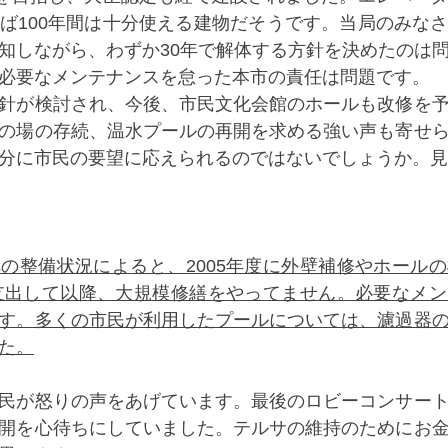
ば100年間は十分使える建物だそうです。当局のみな
知しながら、わずか30年で解体する方針を決めたのは
必要なメンテナンスを怠った本市の責任は問題です。
針が検討され、今後、市民文化会館のホールも改修を
の場の存続、温水プールの再開を求める強い声も寄せ
分に市民の要望に応えられるのではないでしょうか。見
の整備状況によると、2005年度に外壁補修やホール
を支出して以降、大規模修繕をやってません。必要なメ
す。多くの市民が利用したプールについては、濾過器
た。
民が怒りの声をあげています。最後のロビーコンサー
開を心待ちにしていました。テルサの維持のためにお