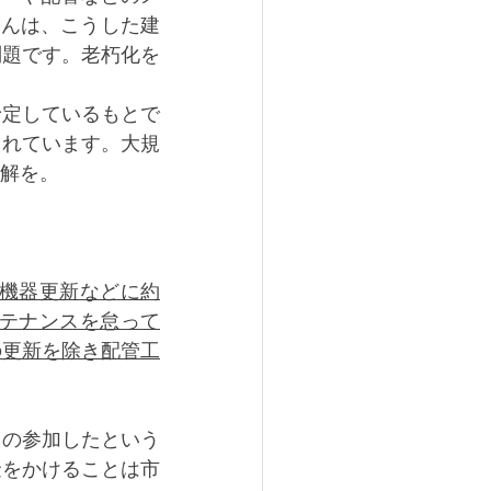
さんは、こうした建
問題です。老朽化を
予定しているもとで
られています。大規
解を。
の機器更新などに約
ンテナンスを怠って
の更新を除き配管工
トの参加したという
金をかけることは市