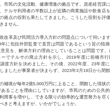
、市民の文化活動、健康増進の拠点です。
資産経営課
、テルサ利用者の半数以上が近隣の商業施設や飲食店
の拠点の役割も果たしてきました。こうした役割を評
きません。
政改革及び民間活力導入方針の問題点について伺いま
09年に包括外部監査で直営は問題であるという旨の指
査意見を、解体方針の理由としていることは問題です。山
ーでテルサの廃止方針を示し、2019年度に前橋市
譲渡方針を決めました。その後、2022年度、23年度
しましたが事業者が決まらず、2023年3月18日から閉
の補填が毎年2億5,000万円に上ること、閉館した現状
要であることを理由にしていますが、市民のための公共
利用客を増やし、できる限りの効率的な運営努力を尽
べきと考えますが、いかがでしょうか。