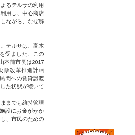
によるテルサの利用
を利用し、中心商店
価しながら、なぜ解
す。テルサは、高木
摘を受ました。この
本前市長は2017
行財政改革推進計画
に民間への賃貸譲渡
館した状態が続いて
のままでも維持管理
的施設にお金がかか
くし、市民のための