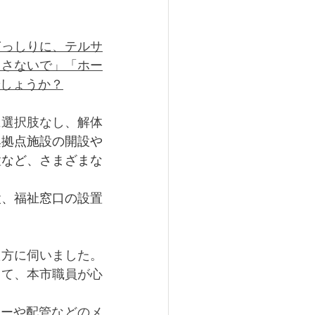
ぎっしりに、テルサ
くさないで」「ホー
しょうか？
に選択肢なし、解体
興拠点施設の開設や
置など、さまざまな
設、福祉窓口の設置
た方に伺いました。
して、本市職員が心
ターや配管などのメ