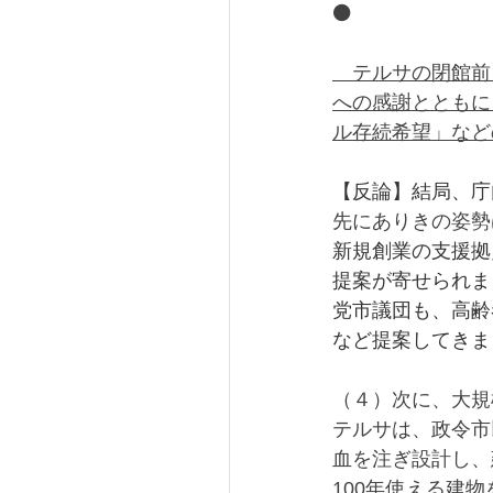
⚫️
　テルサの閉館前
への感謝とともに
ル存続希望」など
【反論】結局、庁
先にありきの姿勢
新規創業の支援拠
提案が寄せられま
党市議団も、高齢
など提案してきま
（４）次に、大規
テルサは、政令市
血を注ぎ設計し、
100年使える建