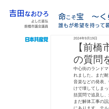
吉田
なおひろ
命
宝 〜く
こそ
よしだ直弘
誰もが希望を持って
前橋市議会議員
2024年9月19日
【前橋
の質問
中心街のランドマ
れました。まだ耐
音楽などの発表、
けで壊してしまっ
括質問で追及し、
まだ解体工事の設
にあります。テル