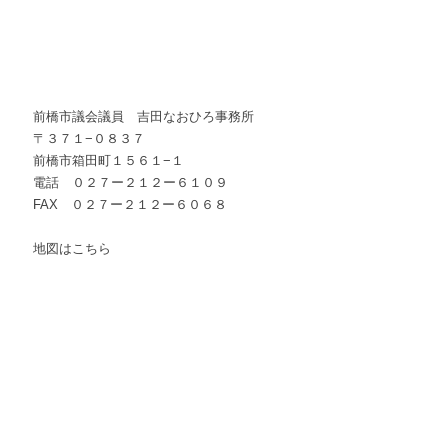
前橋市議会議員　吉田なおひろ事務所
〒３７１−０８３７
前橋市箱田町１５６１−１
電話　０２７ー２１２ー６１０９
FAX　０２７ー２１２ー６０６８
地図はこちら