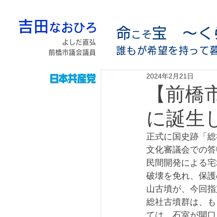
吉田
なおひろ
命
宝 〜く
こそ
よしだ直弘
誰もが希望を持って
前橋市議会議員
2024年2月21日
【前橋
に誕生
正式に国史跡「総
文化審議会での答
民間開発による宅
破壊を免れ、保護
山古墳が、今回指
総社古墳群は、も
ては、石室が開口