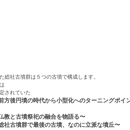
た総社古墳群は５つの古墳で構成します。
は
定されていた
前方後円墳の時代から小型化へのターニングポイ
仏教と古墳祭祀の融合を物語る〜
総社古墳群で最後の古墳、なのに立派な墳丘〜