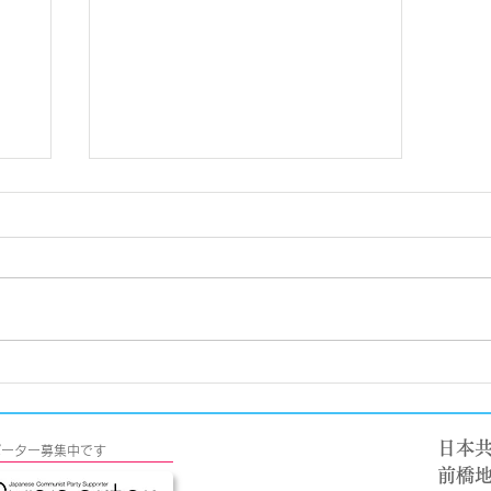
票
【前橋市】前橋テルサ（千代
お知
田町）の存続へ、市民団体が
学習会。
日本
s サポーター募集中です
​前橋