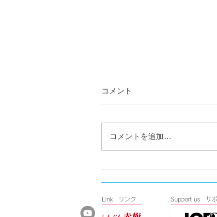
コメント
コメントを追加…
前橋市議会議員選挙の投
日、期日前投票について
らせします
Link リンク
​Support u