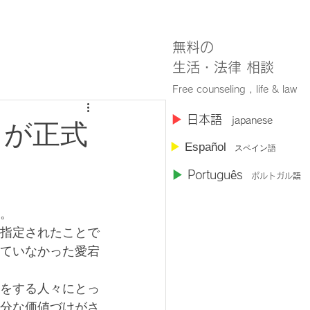
無料の
​生活・法律 相談
Free counseling , life & law
​▶︎
日本語
japanese
」が正式
▶︎
Español
スペイン語
▶︎
Portugu
ê
s
ポルトガル語
。
指定されたことで
ていなかった愛宕
をする人々にとっ
分な価値づけがさ