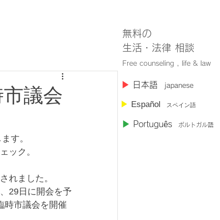
無料の
​生活・法律 相談
Free counseling , life & law
​▶︎
日本語
japanese
時市議会
▶︎
Español
スペイン語
▶︎
Portugu
ê
s
ポルトガル語
します。
ェック。
されました。
、29日に開会を予
臨時市議会を開催