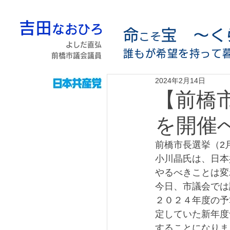
吉田
なおひろ
命
宝 〜く
こそ
よしだ直弘
誰もが希望を持って
前橋市議会議員
2024年2月14日
【前橋
を開催
前橋市長選挙（2
小川晶氏は、日本
やるべきことは変
今日、市議会では
２０２４年度の予
定していた新年度
することになりま