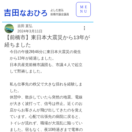
ME
吉田
よしだ直弘
なおひろ
NU
前橋市議会議員
吉田 直弘
2024年3月11日
【前橋市】東日本大震災から13年が
経ちました
今日の午後2時46分に東日本大震災の発生
から13年が経過しました。
日本共産党前橋市議団も、市議４人で起立
して黙祷しました。
私も仕事先の秩父で大きな揺れを経験しま
した。
休憩中、散歩していたら突然の地震。電線
が大きく波打って、信号は停止。近くのお
店からお客さんが飛び出してきたのを覚え
ています。心配で出張先の病院に戻ると、
トイレが流れず、職場が大混乱に陥ってい
ました。宿もなく、夜10時過ぎまで電車の