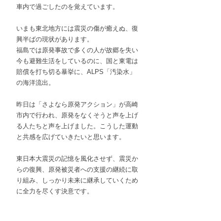
車内で過ごしたのを覚えています。
いまも東北地方には震災の傷が癒えぬ、復
興半ばの現状があります。
福島では原発事故で多くの人が故郷を失い
今も避難生活をしているのに、国と東電は
賠償を打ち切る暴挙に、ALPS「汚染水」
の海洋流出。
昨日は「さよなら原発アクション」が高崎
市内で行われ、原発をなくそうと声を上げ
る人たちと声を上げました。こうした運動
と共感を広げていきたいと思います。
東日本大震災の記憶を風化させず、震災か
らの復興、原発被災者への支援の継続に取
り組み、しっかり未来に継承していくため
に全力を尽くす決意です。