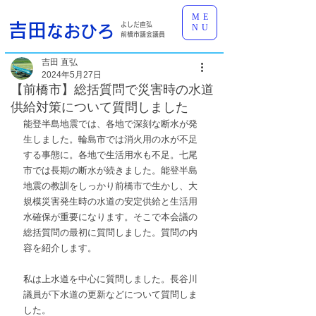
ME
吉田
よしだ直弘
なおひろ
NU
前橋市議会議員
吉田 直弘
2024年5月27日
【前橋市】総括質問で災害時の水道
供給対策について質問しました
能登半島地震では、各地で深刻な断水が発
生しました。輪島市では消火用の水が不足
する事態に。各地で生活用水も不足。七尾
市では長期の断水が続きました。能登半島
地震の教訓をしっかり前橋市で生かし、大
規模災害発生時の水道の安定供給と生活用
水確保が重要になります。そこで本会議の
総括質問の最初に質問しました。質問の内
容を紹介します。
私は上水道を中心に質問しました。長谷川
議員が下水道の更新などについて質問しま
した。