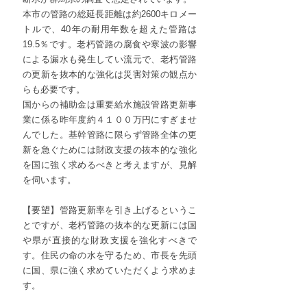
本市の管路の総延長距離は約2600キロメー
トルで、40年の耐用年数を超えた管路は
19.5％です。老朽管路の腐食や寒波の影響
による漏水も発生してい流元で、老朽管路
の更新を抜本的な強化は災害対策の観点か
らも必要です。
国からの補助金は重要給水施設管路更新事
業に係る昨年度約４１００万円にすぎませ
んでした。基幹管路に限らず管路全体の更
新を急ぐためには財政支援の抜本的な強化
を国に強く求めるべきと考えますが、見解
を伺います。
【要望】管路更新率を引き上げるというこ
とですが、老朽管路の抜本的な更新には国
や県が直接的な財政支援を強化すべきで
す。住民の命の水を守るため、市長を先頭
に国、県に強く求めていただくよう求めま
す。