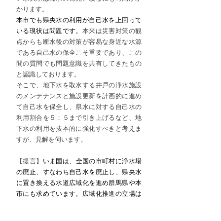
かります。
本市でも県央水の利用が自己水を上回って
いる現状は問題です。
本来は災害対策の観
点からも断水後の対策が容易な身近な水源
である自己水の保全こそ重要であり、この
間の質問でも問題意識を共有してきたもの
と認識しております。
そこで、地下水を取水する井戸の浄水施設
のメンテナンスと施設更新を計画的に進め
て自己水を保全し、県水に対する自己水の
利用割合を５：５まで引き上げるなど、地
下水の利用を抜本的に強化すべきと考えま
すが、見解を伺います。
【提言】
いま国は、全国の市町村に浄水場
の廃止、すなわち自己水を廃止し、県央水
に置き換える水道広域化を進め群馬県や本
市にも求めています。広域化推進の立場は
取らず、本市独自での水源の確保と水の安
定供給に努めるよう強く求めます。