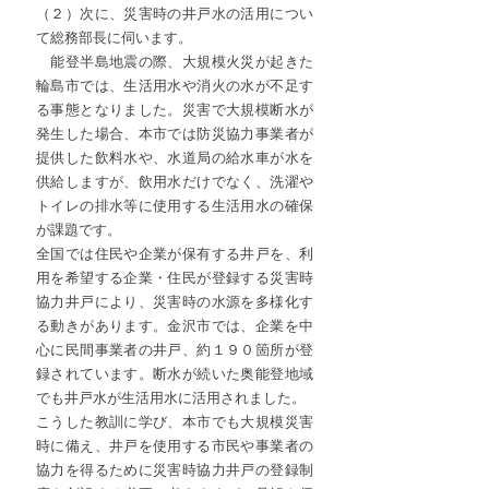
（２）次に、災害時の井戸水の活用につい
て総務部長に伺います。
　能登半島地震の際、大規模火災が起きた
輪島市では、生活用水や消火の水が不足す
る事態となりました。災害で大規模断水が
発生した場合、本市では防災協力事業者が
提供した飲料水や、水道局の給水車が水を
供給しますが、飲用水だけでなく、洗濯や
トイレの排水等に使用する生活用水の確保
が課題です。
全国では住民や企業が保有する井戸を、利
用を希望する企業・住民が登録する災害時
協力井戸により、災害時の水源を多様化す
る動きがあります。金沢市では、企業を中
心に民間事業者の井戸、約１９０箇所が登
録されています。断水が続いた奥能登地域
でも井戸水が生活用水に活用されました。
こうした教訓に学び、本市でも大規模災害
時に備え、井戸を使用する市民や事業者の
協力を得るために災害時協力井戸の登録制