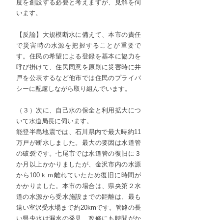
度を創設する必要と考えますが、見解を伺
います。
【反論】大規模断水に備えて、本市の責任
で災害時の水源を把握することが重要で
す。住民の希望による登録を基本に協力を
呼び掛けて、住民同意を原則に災害時に井
戸を公表するなど他市では住民のプライバ
シーに配慮しながら取り組んでいます。
（３）次に、自己水の保全と利用拡大につ
いて水道局長に伺います。
能登半島地震では、石川県内で最大時約11
万戸が断水しました。最大の要因は水道管
の破裂です。七尾市では水道管の復旧に３
か月以上かかりましたが、金沢市内の水源
から100ｋｍ離れていたため復旧に時間が
かかりました。本市の場合は、県央第２水
道の水源から受水施設までの距離は、最も
遠い室沢受水場まで約20kmです。管路の長
い県央水は漏水の発見、改修にも時間がか