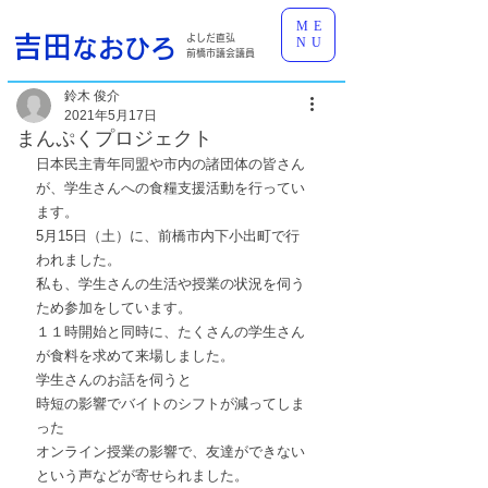
ME
吉田
よしだ直弘
なおひろ
NU
前橋市議会議員
鈴木 俊介
2021年5月17日
まんぷくプロジェクト
日本民主青年同盟や市内の諸団体の皆さん
が、学生さんへの食糧支援活動を行ってい
ます。
5月15日（土）に、前橋市内下小出町で行
われました。
私も、学生さんの生活や授業の状況を伺う
ため参加をしています。
１１時開始と同時に、たくさんの学生さん
が食料を求めて来場しました。
学生さんのお話を伺うと
時短の影響でバイトのシフトが減ってしま
った
オンライン授業の影響で、友達ができない
という声などが寄せられました。