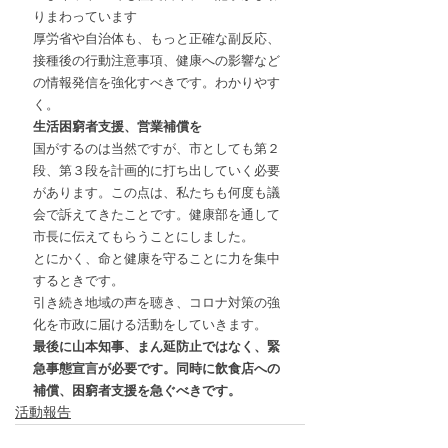
りまわっています
厚労省や自治体も、もっと正確な副反応、
接種後の行動注意事項、健康への影響など
の情報発信を強化すべきです。わかりやす
く。
生活困窮者支援、営業補償を
国がするのは当然ですが、市としても第２
段、第３段を計画的に打ち出していく必要
があります。この点は、私たちも何度も議
会で訴えてきたことです。健康部を通して
市長に伝えてもらうことにしました。
とにかく、命と健康を守ることに力を集中
するときです。
引き続き地域の声を聴き、コロナ対策の強
化を市政に届ける活動をしていきます。
最後に山本知事、まん延防止ではなく、緊
急事態宣言が必要です。同時に飲食店への
補償、困窮者支援を急ぐべきです。
活動報告