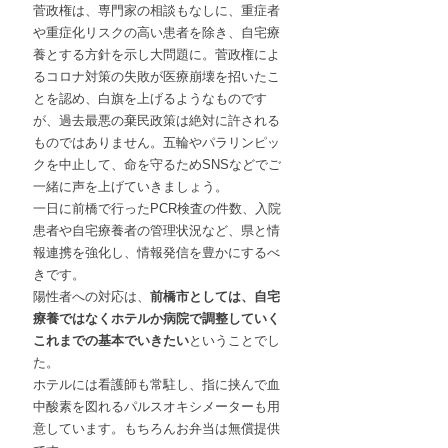
菅政権は、専門家の相談もなしに、重症者
や重症化リスクの高い患者を除き、自宅療
養とする方針を示し大問題に。菅政権によ
るコロナ対策の失敗が医療崩壊を招いたこ
とを認め、白旗を上げるようなものです
が、過去最悪の棄民政策は絶対に許される
ものではありません。五輪やパラリンピッ
クを中止して、命を守るためSNSなどでご
一緒に声を上げていきましょう。
一日に前橋で行ったPCR検査の件数、入院
患者や自宅療養者の管理状況など、県と情
報連携を強化し、情報発信を豊かにするべ
きです。
陽性者への対応は、
前橋市としては、自宅
療養ではなくホテルか病院で調整していく
これまでの基本でいきたい
ということでし
た。
ホテルには看護師も常駐し、指に挟んで血
中酸素を図れるパルスオキシメーターも用
意しています。もちろんお弁当は無償提供