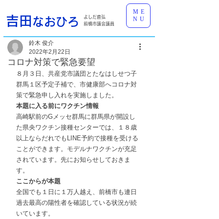
ME
吉田
よしだ直弘
なおひろ
NU
前橋市議会議員
鈴木 俊介
2022年2月22日
コロナ対策で緊急要望
８月３日、共産党市議団とたなはしせつ子
群馬１区予定子補で、市健康部へコロナ対
策で緊急申し入れを実施しました。
本題に入る前にワクチン情報
高崎駅前のGメッセ群馬に群馬県が開設し
た県央ワクチン接種センターでは、１８歳
以上ならだれでもLINE予約で接種を受ける
ことができます。モデルナワクチンが充足
されています。先にお知らせしておきま
す。
ここからが本題
全国でも１日に１万人越え、前橋市も連日
過去最高の陽性者を確認している状況が続
いています。