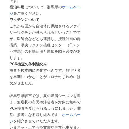
です。
宿泊料用については、群馬県の
ホームペー
ジ
をご覧ください。
ワクチンについて
これから国から自治体に供給されるファイ
ザーワクチンが減らされるということです
が、医師会などとも連携し、接種計画の再
構築、県央ワクチン接種センター（Gメッ
セ群馬）の有効活用と周知を図る必要があ
ります。
PCR検査の体制強化を
検査を抜本的に強化すべきです。無症状者
を早期につかむことがコロナ封じ込めには
欠かせません。
岐阜県飛騨市では、夏の帰省シーズンを迎
え、無症状の市民や帰省者を対象に無料で
PCR検査を受けられるようにしました。非
常に参考になる取り組みです。
ホームペー
ジ
を紹介させていただきます。
いまネット上でも怪文書やデマ記事がまわ