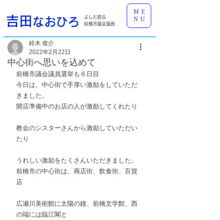
ME
吉田
よしだ直弘
なおひろ
NU
前橋市議会議員
鈴木 俊介
2022年2月22日
中心街へ思いを込めて
前橋市議会議員選挙も６日目
今日は、中心街で手厚い激励をしていただ
きました。
開店準備中のお店の人が激励してくれたり
教会のシスターさんから激励していただい
たり
うれしい激励をたくさんいただきました。
前橋市の中心街は、商店街、飲食街、百貨
店
広瀬川美術館に太陽の鐘、前橋文学館、西
の端には臨江閣と