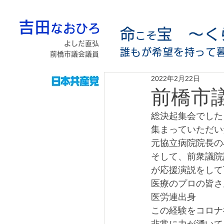
吉田
なおひろ
命
宝 〜く
こそ
よしだ直弘
誰もが希望を持って
前橋市議会議員
2022年2月22日
前橋市
総決起集会でした
集まっていただい
元協立病院院長の
そして、前衆議院
が応援演説をして
医療のプロの皆さ
医労連出身
この経験をコロナ