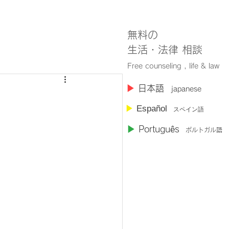
無料の
​生活・法律 相談
Free counseling , life & law
​▶︎
日本語
japanese
▶︎
Español
スペイン語
▶︎
Portugu
ê
s
ポルトガル語