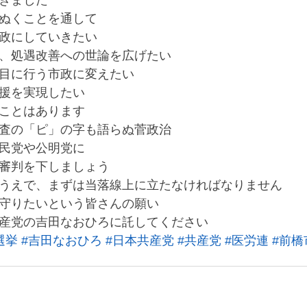
きました
ぬくことを通して
政にしていきたい
、処遇改善への世論を広げたい
目に行う市政に変えたい
援を実現したい
ことはあります
査の「ピ」の字も語らぬ菅政治
民党や公明党に
審判を下しましょう
うえで、まずは当落線上に立たなければなりません
守りたいという皆さんの願い
産党の吉田なおひろに託してください
選挙
#吉田なおひろ
#日本共産党
#共産党
#医労連
#前橋