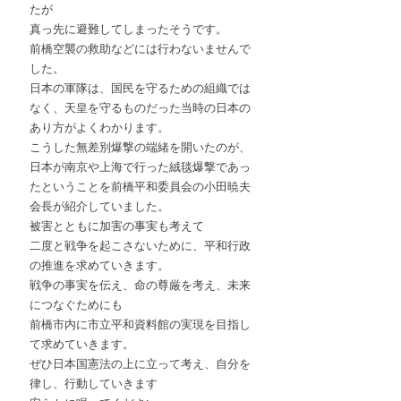
たが
真っ先に避難してしまったそうです。
前橋空襲の救助などには行わないませんで
した。
日本の軍隊は、国民を守るための組織では
なく、天皇を守るものだった当時の日本の
あり方がよくわかります。
こうした無差別爆撃の端緒を開いたのが、
日本が南京や上海で行った絨毯爆撃であっ
たということを前橋平和委員会の小田暁夫
会長が紹介していました。
被害とともに加害の事実も考えて
二度と戦争を起こさないために、平和行政
の推進を求めていきます。
戦争の事実を伝え、命の尊厳を考え、未来
につなぐためにも
前橋市内に市立平和資料館の実現を目指し
て求めていきます。
ぜひ日本国憲法の上に立って考え、自分を
律し、行動していきます