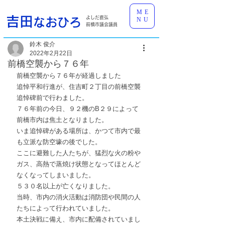
ME
吉田
よしだ直弘
なおひろ
NU
前橋市議会議員
鈴木 俊介
2022年2月22日
前橋空襲から７６年
前橋空襲から７６年が経過しました
追悼平和行進が、住吉町２丁目の前橋空襲
追悼碑前で行わました。
７６年前の今日、９２機のB２９によって
前橋市内は焦土となりました。
いま追悼碑がある場所は、かつて市内で最
も立派な防空壕の後でした。
ここに避難した人たちが、猛烈な火の粉や
ガス、高熱で蒸焼け状態となってほとんど
なくなってしまいました。
５３０名以上が亡くなりました。
当時、市内の消火活動は消防団や民間の人
たちによって行われていました。
本土決戦に備え、市内に配備されていまし