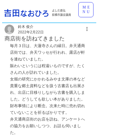
ME
吉田
よしだ直弘
なおひろ
NU
前橋市議会議員
鈴木 俊介
2022年2月22日
商店街を訪ねてきました
毎月３日は、大蓮寺さんの縁日。弁天通商
店街では、弁天ワッセが行われ、露店が軒
を連ねていました。
賑わいというには程遠いものですが、たく
さんの人が訪れていました。
女堀の研究にかかわるみやま文庫の本など
貴重な郷土資料などを扱う古書店も出展さ
れ、出店に目移りしながら古書を購入しま
した。どうしても欲しい本がありました。
財布事情により断念。次来た時に売れ切れ
ていないことを祈るばかりです。
弁天通商店街のお店を訪ね、アンケートへ
の協力をお願いしつつ、お話も伺いまし
た。