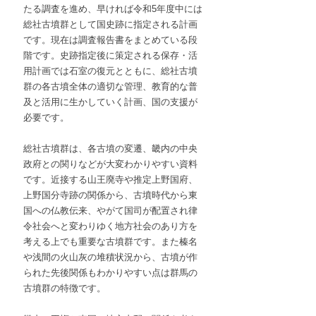
たる調査を進め、早ければ令和5年度中には
総社古墳群として国史跡に指定される計画
です。現在は調査報告書をまとめている段
階です。史跡指定後に策定される保存・活
用計画では石室の復元とともに、総社古墳
群の各古墳全体の適切な管理、教育的な普
及と活用に生かしていく計画、国の支援が
必要です。
総社古墳群は、各古墳の変遷、畿内の中央
政府との関りなどが大変わかりやすい資料
です。近接する山王廃寺や推定上野国府、
上野国分寺跡の関係から、古墳時代から東
国への仏教伝来、やがて国司が配置され律
令社会へと変わりゆく地方社会のあり方を
考える上でも重要な古墳群です。また榛名
や浅間の火山灰の堆積状況から、古墳が作
られた先後関係もわかりやすい点は群馬の
古墳群の特徴です。