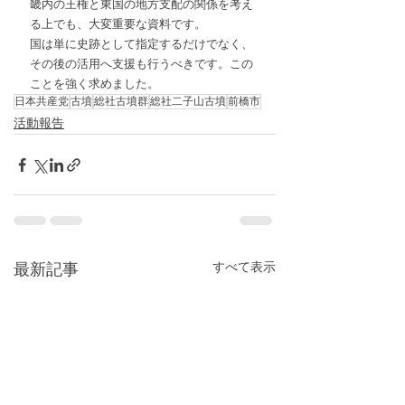
畿内の王権と東国の地方支配の関係を考え
る上でも、大変重要な資料です。
国は単に史跡として指定するだけでなく、
その後の活用へ支援も行うべきです。この
ことを強く求めました。
日本共産党
古墳
総社古墳群
総社二子山古墳
前橋市
活動報告
すべて表示
最新記事