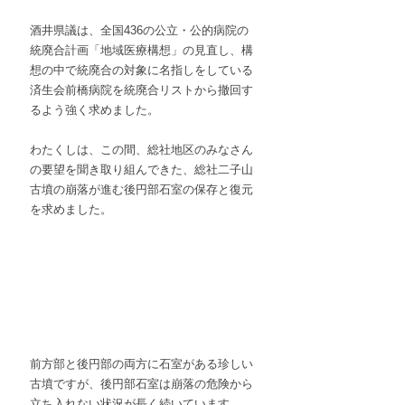
酒井県議は、全国436の公立・公的病院の
統廃合計画「地域医療構想」の見直し、構
想の中で統廃合の対象に名指しをしている
済生会前橋病院を統廃合リストから撤回す
るよう強く求めました。
わたくしは、この間、総社地区のみなさん
の要望を聞き取り組んできた、総社二子山
古墳の崩落が進む後円部石室の保存と復元
を求めました。
前方部と後円部の両方に石室がある珍しい
古墳ですが、後円部石室は崩落の危険から
立ち入れない状況が長く続いています。