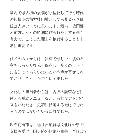
畿内では古墳の規模が小型化して行く時代
の転換期の前方後円墳としても見るべき価
値は大きいように思います。最も、後円部
と前方部が別の時期に作られたとする説も
有力で、こうした理由を検討することも非
常に重要です。
住民の方々からは、貴重で珍しい古墳の石
室をしっかり復元・保存し、多くの人たち
にも知ってもらいたいという声が寄せられ
ており、こうした声も伝えました。
文化庁の担当者からは、古墳の調査などに
使える補助メニューなど、有効なアドバイ
スもいただき、史跡に指定するだけでおわ
るものではないという回答でした。
現在前橋市は、総社古墳群は文化庁や県の
支援も受け、国史跡の指定を目指し7年にわ