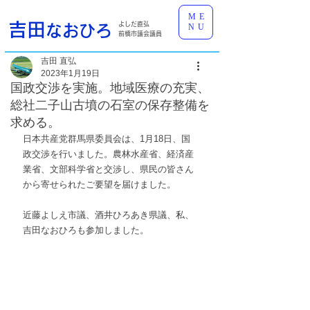
ME
吉田
よしだ直弘
なおひろ
NU
前橋市議会議員
吉田 直弘
2023年1月19日
国政交渉を実施。地域医療の充実、
総社二子山古墳の石室の保存整備を
求める。
日本共産党群馬県委員会は、1月18日、国
政交渉を行いました。農林水産省、経済産
業省、文部科学省と交渉し、県民の皆さん
から寄せられたご要望を届けました。
近藤よしえ市議、酒井ひろあき県議、私、
吉田なおひろも参加しました。