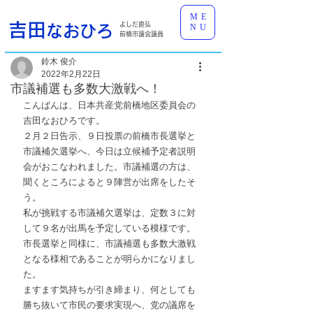
ME
吉田
よしだ直弘
なおひろ
NU
前橋市議会議員
鈴木 俊介
2022年2月22日
市議補選も多数大激戦へ！
こんばんは、日本共産党前橋地区委員会の
吉田なおひろです。
２月２日告示、９日投票の前橋市長選挙と
市議補欠選挙へ、今日は立候補予定者説明
会がおこなわれました。市議補選の方は、
聞くところによると９陣営が出席をしたそ
う。
私が挑戦する市議補欠選挙は、定数３に対
して９名が出馬を予定している模様です。
市長選挙と同様に、市議補選も多数大激戦
となる様相であることが明らかになりまし
た。
ますます気持ちが引き締まり、何としても
勝ち抜いて市民の要求実現へ、党の議席を