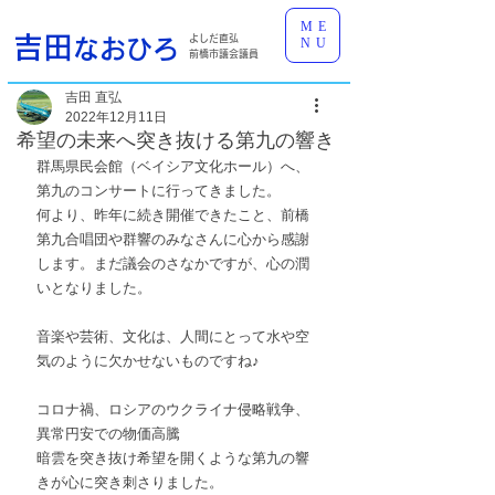
ME
吉田
よしだ直弘
なおひろ
NU
前橋市議会議員
吉田 直弘
2022年12月11日
希望の未来へ突き抜ける第九の響き
群馬県民会館（ベイシア文化ホール）へ、
第九のコンサートに行ってきました。
何より、昨年に続き開催できたこと、前橋
第九合唱団や群響のみなさんに心から感謝
します。まだ議会のさなかですが、心の潤
いとなりました。
音楽や芸術、文化は、人間にとって水や空
気のように欠かせないものですね♪
コロナ禍、ロシアのウクライナ侵略戦争、
異常円安での物価高騰
暗雲を突き抜け希望を開くような第九の響
きが心に突き刺さりました。