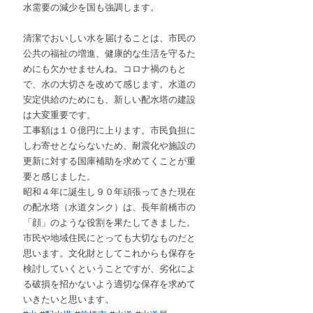
水需要の減少を国も強調します。
清潔でおいしい水を届けることは、市民の
公共の福祉の増進、健康的な生活を守るた
めにも欠かせませんね。コロナ禍のもと
で、水の大切さを改めて感じます。水道の
安定供給のためにも、新しい配水塔の建設
は大変重要です。
工事額は１０億円に上ります。市民負担に
しわ寄せとならないため、耐震化や施設の
更新に対する国庫補助を求めてくことが重
要と感じました。
昭和４年に誕生し９０年頑張ってきた現在
の配水塔（水道タンク）は、長年前橋市の
「顔」のような役割を果たしてきました。
市民や地域住民にとっても大切なものだと
思います。文化財としてこれからも保存を
検討していくということですが、劣化によ
る破損を招かないよう適切な保存を求めて
いきたいと思います。