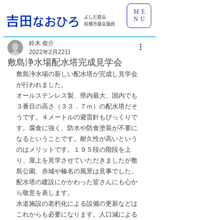
ME
吉田
よしだ直弘
なおひろ
NU
前橋市議会議員
鈴木 俊介
2022年2月22日
敷島浄水場配水塔完成見学会
敷島浄水場の新しい配水塔が完成し見学会
が行われました。
オールステンレス製、県内最大、国内でも
３番目の高さ（３３．７ｍ）の配水塔だそ
うです。４メートルの避雷針もびっくりで
す。腐食に強く、防水や防食塗装が不要に
なるということです。耐久性が高いという
のはメリットです。１９５段の階段を上
り、屋上を見学させていただきましたが敷
島公園、赤城や榛名の風景は見事でした。
配水塔の建設にかかわった皆さんにも心か
ら敬意を表します。
水道施設の老朽化による設備の更新などは
これからも必要になります。人口減による