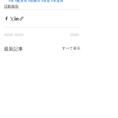
#水
#配水塔
#前橋市
#水道
#水道局
活動報告
すべて表示
最新記事