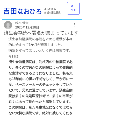
ME
吉田
よしだ直弘
なおひろ
NU
前橋市議会議員
鈴木 俊介
2020年12月28日
済生会存続へ署名が集まっています
済生会前橋病院の存続を求める運動が本格
的に始まって1か月が経過しました。
病院を守ってほしいという声は切実です。
今日は
済生会前橋病院は、利根西の中核病院であ
り、多くの市民がこの病院によって健康的
な生活ができるようになりました。私も夫
も15年前に心臓の手術をして、三か月に一
度、ペースメーカーのチェックをしていた
だいて、元気に過ごしています。済生会病
院は多くの先端医療技術で、多くの市民が
近くにあって良かったと感謝しています。
この病院は、私たち東地区になくてはなら
ない大切な病院です。絶対に残してくださ