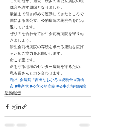
この油断が、過去、幾多の国公立病院の統
廃合を許す原因となりました。
最後まで引き締めて運動してきたところで
国による国公立、公的病院の統廃合を跳ね
返しています。
ぜひ力を合わせて済生会前橋病院を守りぬ
きましょう。
済生会前橋病院の存続を求める運動を広げ
るためご協力をお願いします。
命こそ宝です。
命を守る地域のセンター病院を守るため、
私も皆さんと力を合わせます。
#済生会病院
#吉田なおひろ
#統廃合
#前橋
市
#共産党
#公立公的病院
#済生会前橋病院
活動報告