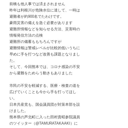
前橋も他人事では済まされません
昨年は利根川が危険水位に達して、一時は
避難者が約900名でたわけです。
豪雨災害の備えを急ぐ必要があります
避難所情報などを知らせる方法、災害時の
情報発信方法の点検
避難所の備蓄ももちろんですが
避難情報は警戒レベルが比較的低いうちに
早めに手を打つなど改善も課題となりまし
た。
そして、今回熊本では、コロナ感染の不安
から避難をためらう動きもありました
市民の不安を軽減する、医療・検査の道を
広げていくことも今から手を打ってほし
い。
日本共産党も、国会議員団が対策本部を設
けました。
熊本県の芦北町に入った田村貴昭参院議員
のツイッター（@TAMURATAKAAKI）に