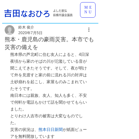
ME
吉田
よしだ直弘
なおひろ
NU
前橋市議会議員
鈴木 俊介
2020年7月5日
熊本・鹿児島の豪雨災害。本市でも
災害の備えを
熊本県の芦北町に住む友人によると、4日深
夜頃から家のそばの川が氾濫している音が
聞こえてきたそうです。そして、夜が明け
て外を見渡すと家の前に流れる川の対岸は
土砂崩れを起こし、家屋ものみこまれてい
たそうです。
南日本には親族、友人、知人も多く、不安
で何軒か電話もかけて話を聞かせてもらい
ました。
とりわけ人吉市の被害は大変なものでし
た。
災害の状況は、
熊本日日新聞
が紙面ビュー
アを無料開放しています