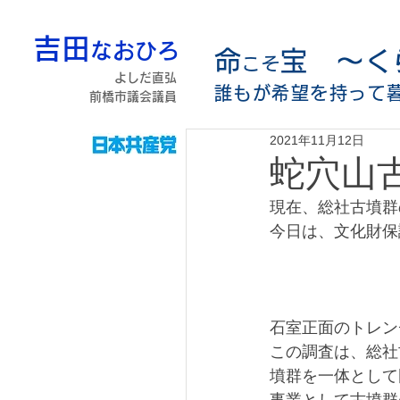
吉田
なおひろ
命
宝 〜く
こそ
よしだ直弘
誰もが希望を持って
前橋市議会議員
2021年11月12日
蛇穴山
現在、総社古墳群
今日は、文化財保
石室正面のトレン
この調査は、総社
墳群を一体として