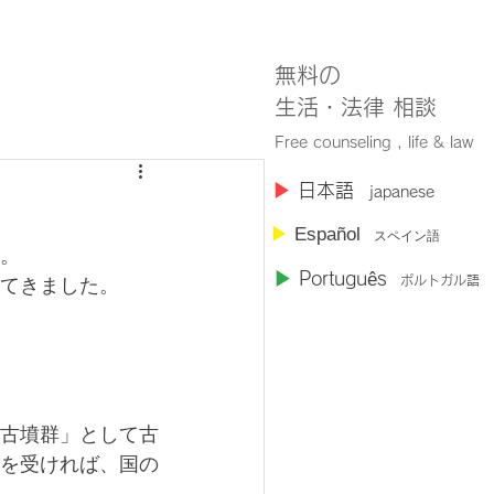
無料の
​生活・法律 相談
Free counseling , life & law
​▶︎
日本語
japanese
▶︎
Español
スペイン語
。
▶︎
Portugu
ê
s
ポルトガル語
てきました。
古墳群」として古
を受ければ、国の