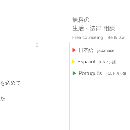
無料の
​生活・法律 相談
Free counseling , life & law
​▶︎
日本語
japanese
▶︎
Español
スペイン語
▶︎
Portugu
ê
s
ポルトガル語
を込めて
た