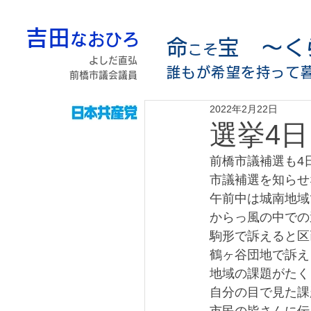
吉田
なおひろ
命
宝 〜く
こそ
よしだ直弘
誰もが希望を持って
前橋市議会議員
2022年2月22日
選挙4
前橋市議補選も4
市議補選を知らせ
午前中は城南地域
からっ風の中での
駒形で訴えると区
鶴ヶ谷団地で訴え
地域の課題がたく
自分の目で見た課