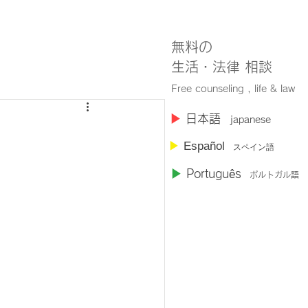
無料の
​生活・法律 相談
Free counseling , life & law
​▶︎
日本語
japanese
▶︎
Español
スペイン語
▶︎
Portugu
ê
s
ポルトガル語