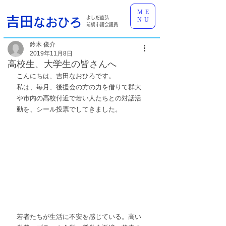
ME
吉田
よしだ直弘
なおひろ
NU
前橋市議会議員
鈴木 俊介
2019年11月8日
高校生、大学生の皆さんへ
こんにちは、吉田なおひろです。
私は、毎月、後援会の方の力を借りて群大
や市内の高校付近で若い人たちとの対話活
動を、シール投票でしてきました。
若者たちが生活に不安を感じている。高い