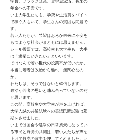
学費、ブラック企業、奨学金返済、将来の
年金への不安です。
いま大学生たちも、学費や生活費をバイト
で稼ぐ人もいて、学生さんの貧困も問題で
す。
若い人たちが、希望はおろか未来に不安を
もつような社会がまともには思えません。
シール投票では、高校生も大学生も、大半
は「選挙にいきたい」といいます。
ではなんで若い世代の投票率が低いのか。
本当に若者は政治から離れ、無関心なの
か。
わたしは、そうではないと確信します。
政治が若者の思いと噛み合っていないのだ
と思います。
この間、高校生や大学生が声を上げれば、
大学入試の共通試験への英語民間試験は延
期をさせました。
いまでは国会や選挙の日常風景になってい
る市民と野党の共闘は、若い人たちが声を
上げで野党の背中を押してくれました。い