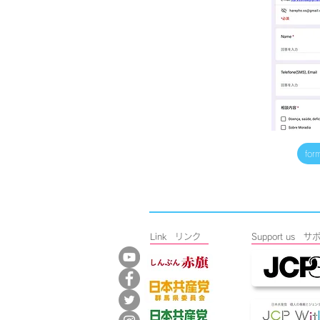
for
Link リンク
​Support u