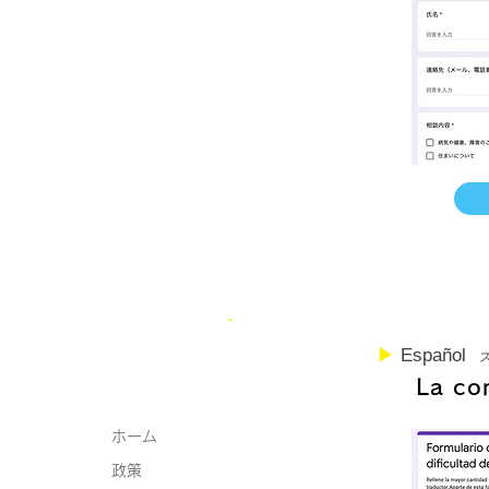
▶︎
Español
La con
ホーム
政策