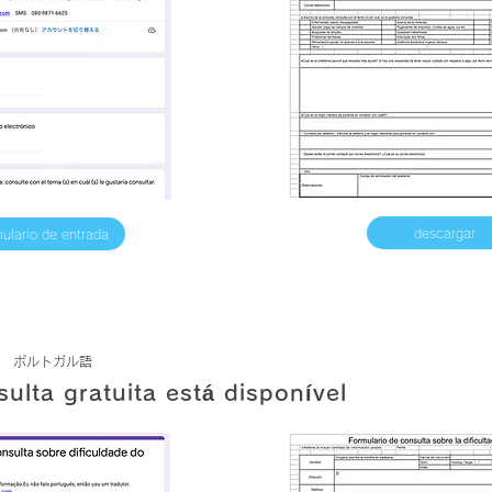
descargar
mulario de entrada
ポルトガル語
ulta gratuita está disponível