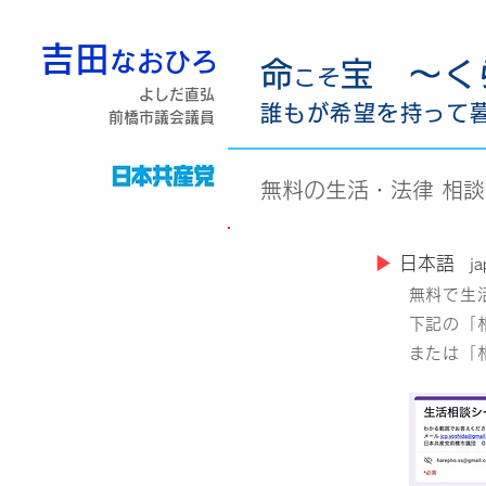
吉田
なおひろ
命
宝 〜く
こそ
よしだ直弘
誰もが希望を持って
前橋市議会議員
無料の​生活・法律 
​▶︎
日本語
ja
無料で生
下記の「相
または「相談