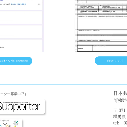
download
mulário de entrada
日本
s サポーター募集中です
​前橋
〒 371 
群馬県 
tel: 0