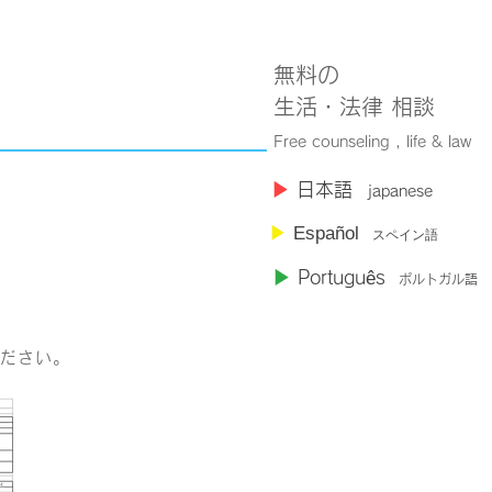
無料の
​生活・法律 相談
Free counseling , life & law
​▶︎
日本語
japanese
▶︎
Español
スペイン語
▶︎
Portugu
ê
s
ポルトガル語
ださい。