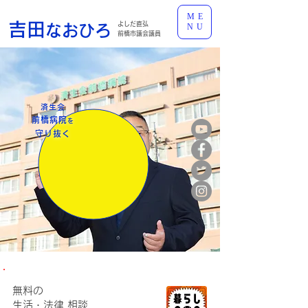
ME
吉田
よしだ直弘
なおひろ
NU
前橋市議会議員
済生会
前橋病院
を
守り抜く
無料の
​生活・法律 相談