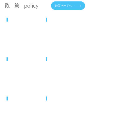
政 策 policy
政策ページへ
1
2
貧
戸
困
別
の
保
解
障
消！
と
生
所
3
4
活
得
介
教
保
保
護、
職
護
障
保
員
は
を
育、
の
”生
強
ケ
増
活
く
ア
員、
保
求
5
6
労
少
障”へ
め
「生
水
働
人
ま
理
道、
へ
数
す
の
下