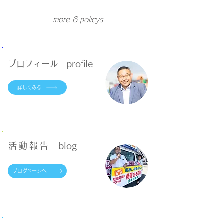
の
学
貧
水
支
級
困」
道
more 6 policys
援
の
学
料
を
推
校
金
手
進
ト
の
厚
イ
値
く
プロフィール profile
レ
上
に
げ
詳しくみる
生
反
理
対
用
品
を
活動報告
blog
ブログページへ