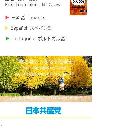
Free counseling , life & law
​▶︎
日本語 japanese
▶︎
Español スペイン語
▶︎
Portugu
ê
s
ポルトガル語
” 命と暮らしを守る仕事を ”
医療・介護の労働組合で15年勤務。
市民の命と尊厳を大切にする市政を目指します。
こんなに命が軽んじられていいのか！