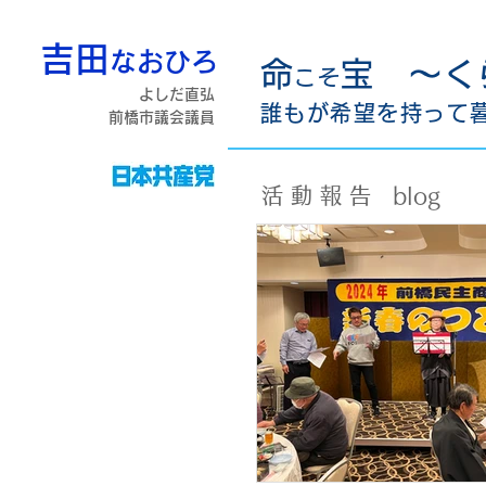
吉田
なおひろ
命
宝 〜く
こそ
よしだ直弘
誰もが希望を持って
前橋市議会議員
活 動 報 告 blog