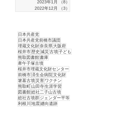
2023年1月
（8）
8件の記事
2022年12月
（3）
3件の記事
日本共産党
日本共産党前橋市議団
埋蔵文化財
奈良県
大阪府
桜井市
歴史
減災
古墳
子ども
熊取図書館
書庫
牽午子塚古墳
桜井市埋蔵文化財センター
前橋市
済生会病院
文化財
箸墓古墳
災害
ワクチン
熊取町
山田寺
生涯学習
図書館
総社二子山古墳
総社古墳群
ジェンダー平等
利根川
地震
纏向遺跡