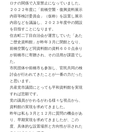
ロナの関係で入室禁止になっていました。
２０２２年度に「前橋空襲・復興資料展示
内容等検討委員会」（仮称）を設置し展示
内容などを議論し、２０２３年度中の開設
を目指すことになります。
住吉町二丁目自治会が運営していた「あた
ご歴史資料館」が昨年３月に閉館となり、
前橋空襲など同資料館の資料６００点余り
が前橋市に寄贈され、その活用が課題でし
た。
市民団体や前橋市も参加し、官民共同の検
討会が行われてきたことが一番の力だった
と思います。
共産党市議団にとっても平和資料館を実現
すれば悲願です。
党の議員がかわるがわる様々な視点から、
資料館の実現を求めてきました。
昨年は私も３月と１２月に質問の機会があ
り、早期実現を求めてきましたが、この
度、具体的な設置場所と方向性が示された