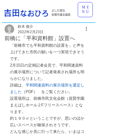
ME
吉田
よしだ直弘
なおひろ
NU
前橋市議会議員
鈴木 俊介
2022年2月23日
前橋に「平和資料館」設置へ
「前橋市でも平和資料館の設置を」と声を
上げてきた市民の願いを一つ実現できそう
です。
2月15日の定例記者会見で、平和関連資料
の展示場所について記者発表され場所も明
らかになりました。
詳細は、
平和関連資料の展示場所を選定し
ました
（PDF）　をご覧ください。
設置場所は、前橋市民文化会館（昌賢学園
まえばしホール２Fフリースペース）とな
ります。
約１９０㎡ということですが、思いのほか
広いスペースが確保されそうです。
どんな感じか見に行って来たら、いまはコ