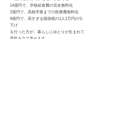
14億円で、学校給食費の完全無料化
2億円で、高校卒業までの医療費無料化
9億円で、高すぎる国保税の1人1万円の引
下げ
を行った方が、暮らしにゆとりが生まれて
景気を立て直せます
大企業での投資ではなく、個人に暮らしに
投資をして消費の回復を。
魅力ある福祉の充実で、暮らしを直接応援
する市政に変えるために頑張り抜きます。
活動報告
すべて表示
最新記事