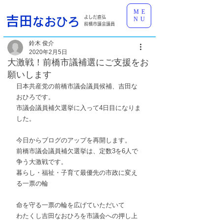
ME
吉田
よしだ直弘
なおひろ
NU
前橋市議会議員
鈴木 俊介
2020年2月5日
大激戦！前橋市議補選にご支援をお
願いします
日本共産党の前橋市議会議員候補、吉田な
おひろです。
市議会議員補欠選挙に入って4日目になりま
した。
今日からブログのアップを再開します。
前橋市議会議員補欠選挙は、定数3を6人で
争う大激戦です。
暮らし・福祉・子育て最優先の市政に変え
る一票の輪
命を守る一票の輪を広げていただいて
わたくし吉田なおひろを市議会への押し上