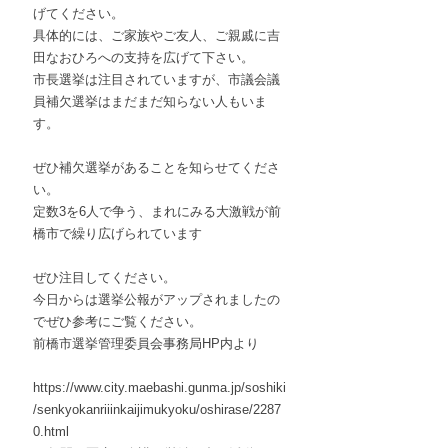
げてください。
具体的には、ご家族やご友人、ご親戚に吉
田なおひろへの支持を広げて下さい。
市長選挙は注目されていますが、市議会議
員補欠選挙はまだまだ知らない人もいま
す。
ぜひ補欠選挙があることを知らせてくださ
い。
定数3を6人で争う、まれにみる大激戦が前
橋市で繰り広げられています
ぜひ注目してください。
今日からは選挙公報がアップされましたの
でぜひ参考にご覧ください。
前橋市選挙管理委員会事務局HP内より
https://www.city.maebashi.gunma.jp/soshiki
/senkyokanriiinkaijimukyoku/oshirase/2287
0.html