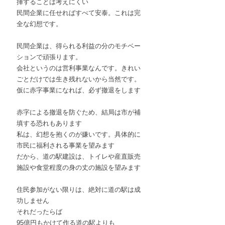
揮することは考えにくい
民間企業に任せればすべて安泰。これは完
全な幻想です。
民間企業は、得られる利益の分のモチベー
ションで頑張ります。
会社というのは営利事業なんです。きれい
ごとだけでは生き残れないから当然です。
仮に赤字事業になれば、必ず撤退をします
赤字による撤退を防ぐため、結局は市が補
填する恐れもあります
私は、幻想を抱くのが嫌いです。具体的に
市民に福利される事業を望みます
だから、道の駅建設は、トイレや産直販売
施設や食堂程度の身の丈の施設を望みます
住民参加がない限りは、絶対に道の駅は成
功しません
それだったらば
95億円もかけて作る道の駅よりも