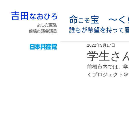
吉田
なおひろ
命
宝 〜く
こそ
よしだ直弘
誰もが希望を持って
前橋市議会議員
2022年9月17日
学生さ
前橋市内では、学
くプロジェクト＠