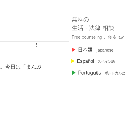
無料の
​生活・法律 相談
Free counseling , life & law
​▶︎
日本語
japanese
▶︎
Español
スペイン語
。今日は「まんぷ
▶︎
Portugu
ê
s
ポルトガル語