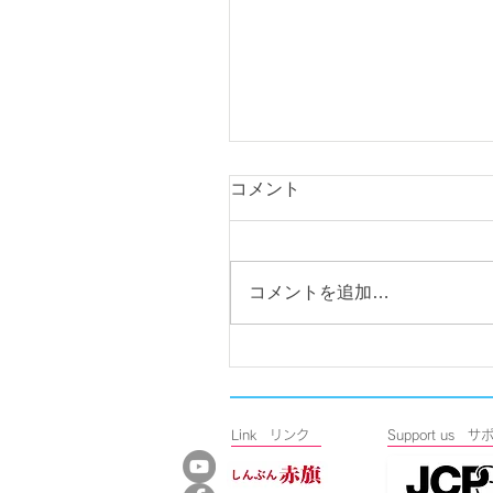
コメント
コメントを追加…
国政交渉を実施。地域医
充実、総社二子山古墳の
の保存整備を求める。
Link リンク
​Support u