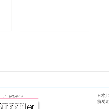
阪神・淡路大震災から28年
療の
石室
日本
s サポーター募集中です
​前橋