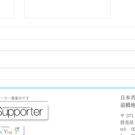
阪神・淡路大震災から28年
療の
石室
日本
s サポーター募集中です
​前橋
〒 371 
群馬県 
tel: 0