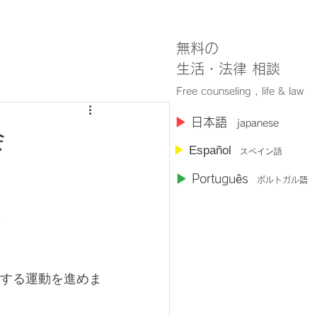
無料の
​生活・法律 相談
Free counseling , life & law
​▶︎
日本語
japanese
会
▶︎
Español
スペイン語
▶︎
Portugu
ê
s
ポルトガル語
する運動を進めま