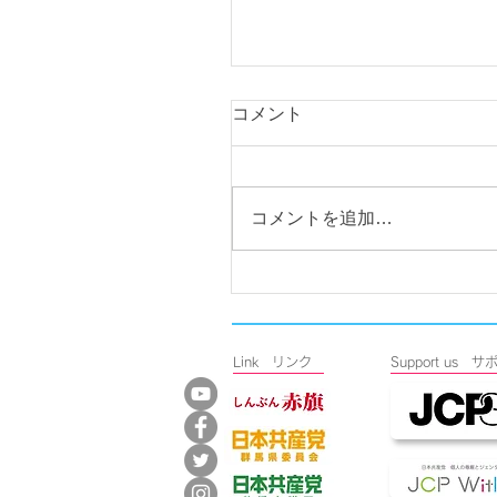
コメント
コメントを追加…
国政交渉を実施。地域医
充実、総社二子山古墳の
の保存整備を求める。
Link リンク
​Support u