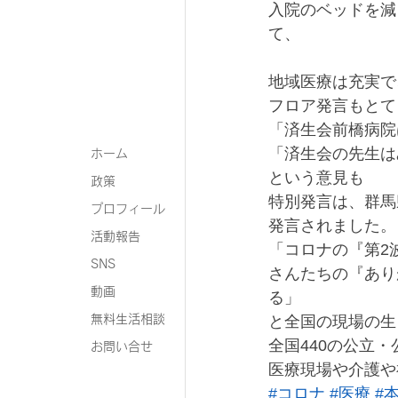
入院のベッドを減
て、
地域医療は充実で
フロア発言もとて
「済生会前橋病院
「済生会の先生は
ホーム
という意見も
政策
特別発言は、群馬
プロフィール
発言されました。
活動報告
「コロナの『第2
SNS
さんたちの『あり
動画
る」
無料生活相談
と全国の現場の生
全国440の公立
お問い合せ
医療現場や介護や
#コロナ
#医療
#