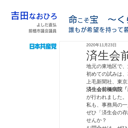
吉田
なおひろ
命
宝 〜く
こそ
よしだ直弘
誰もが希望を持って
前橋市議会議員
2020年11月23日
済生会
地元の東地区で、
初めての試みは、
上毛新聞社、東京
済生会前橋病院「
が行われました。
私も、事務局の一
ぜひ「済生会の存
せんか？